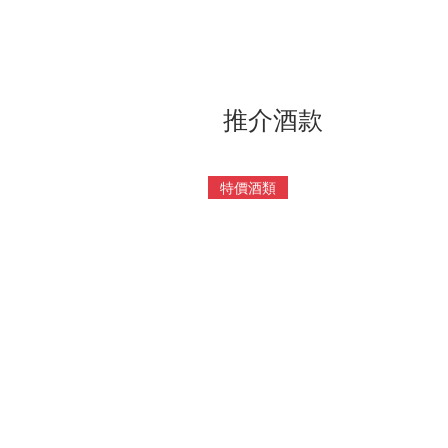
推介酒款
特價酒類