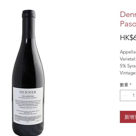
Denn
Paso
HK$6
Appellat
Varieta
5% Syra
Vintage
ALC%: 
數量
*
新增