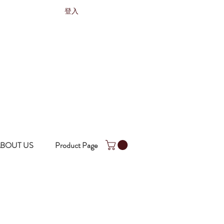
登入
BOUT US
Product Page