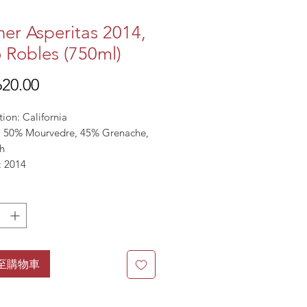
er Asperitas 2014,
 Robles (750ml)
價
20.00
格
ion: California
l: 50% Mourvedre, 45% Grenache,
h
: 2014
15.5%
至購物車