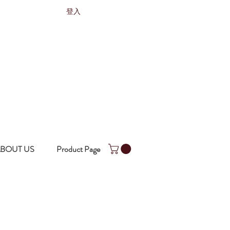
登入
BOUT US
Product Page