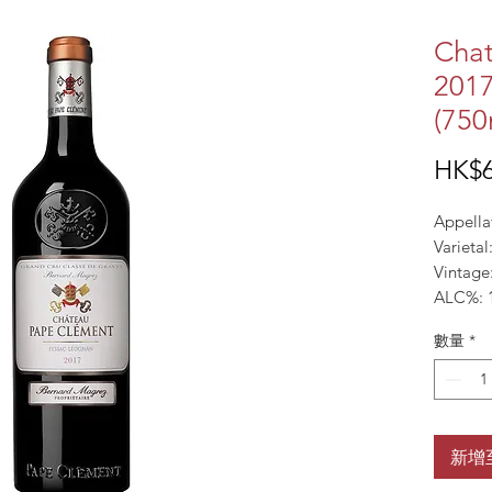
Chat
2017
(750
HK$6
Appella
Varieta
Vintage
ALC%: 
數量
*
新增