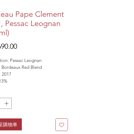
eau Pape Clement
, Pessac Leognan
ml)
價
90.00
格
tion: Pessac Leognan
l: Bordeaux Red Blend
: 2017
13%
至購物車