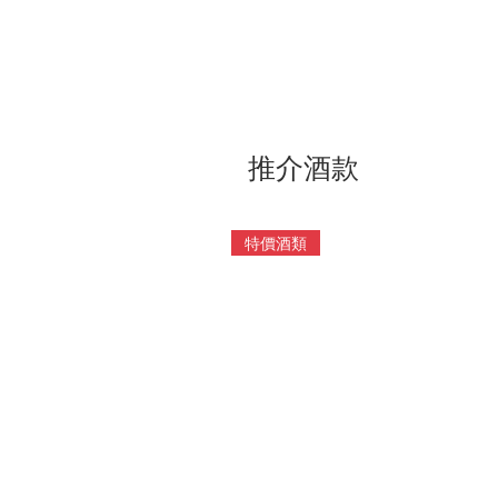
推介酒款
特價酒類