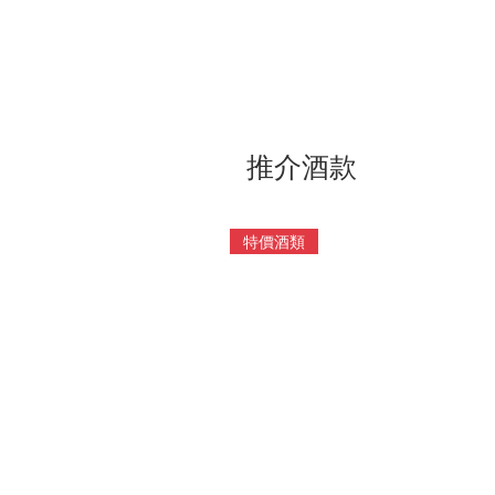
推介酒款
特價酒類