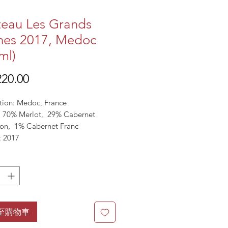
eau Les Grands
nes 2017, Medoc
ml)
價
20.00
格
tion: Medoc, France
l: 70% Merlot, 29% Cabernet
on, 1% Cabernet Franc
: 2017
13.5%
 Garnet
至購物車