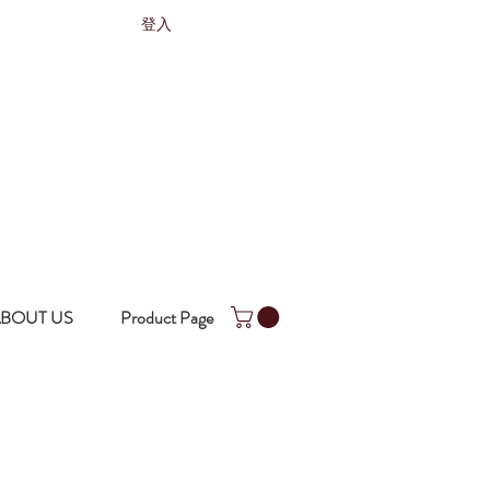
登入
BOUT US
Product Page