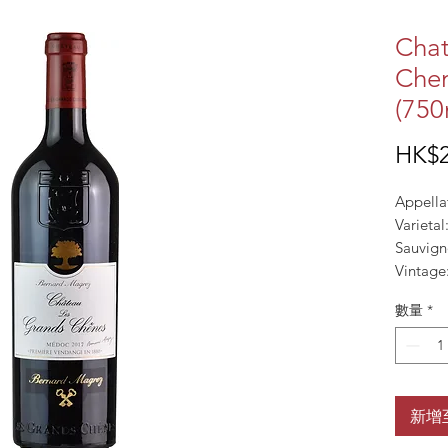
Chat
Che
(750
HK$2
Appella
Varieta
Sauvign
Vintage
ALC%: 
數量
*
Colour:
新增