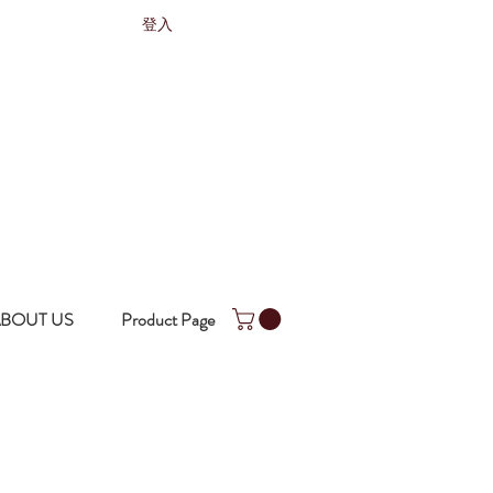
登入
BOUT US
Product Page