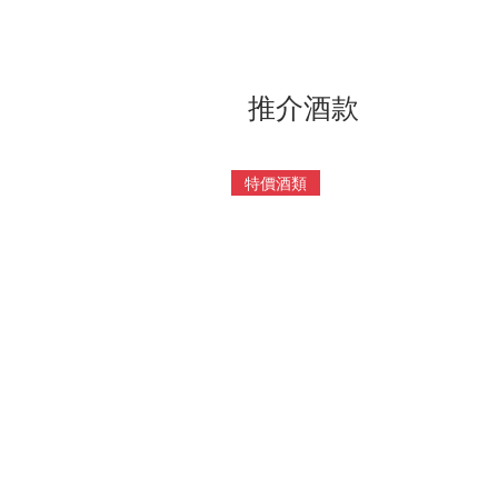
推介酒款
特價酒類