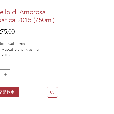
ello di Amorosa
atica 2015 (750ml)
價
75.00
格
ion: California
: Muscat Blanc, Riesling
: 2015
至購物車