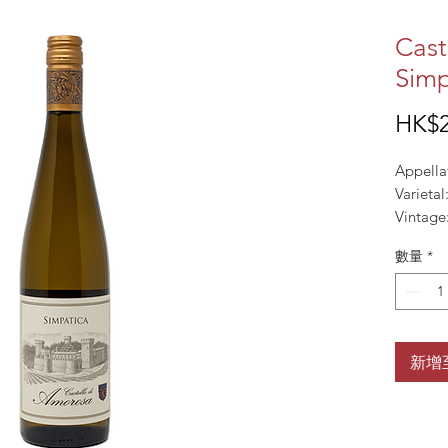
Cast
Simp
HK$2
Appellat
Varietal
Vintage
數量
*
新增