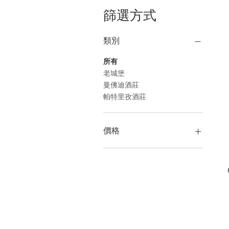
篩選方式
類別
所有
老城堡
曼佛迪酒莊
帕特里孜酒莊
價格
HK$70
HK$280