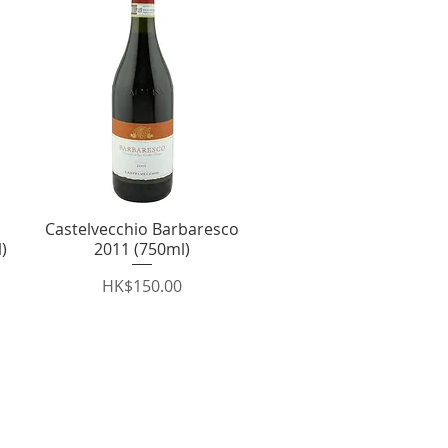
Castelvecchio Barbaresco
快速瀏覽
)
2011 (750ml)
價格
HK$150.00