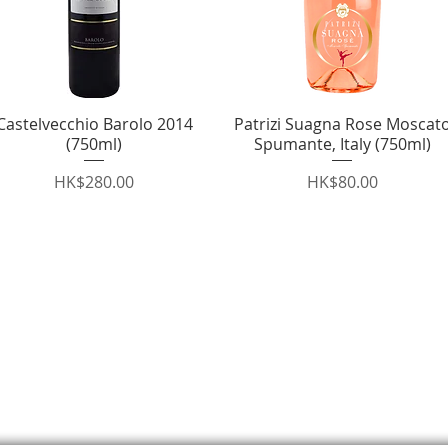
Castelvecchio Barolo 2014
快速瀏覽
Patrizi Suagna Rose Moscat
快速瀏覽
(750ml)
Spumante, Italy (750ml)
價格
價格
HK$280.00
HK$80.00