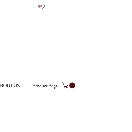
登入
BOUT US
Product Page