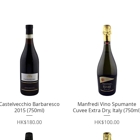
Castelvecchio Barbaresco
快速瀏覽
Manfredi Vino Spumante
快速瀏覽
2015 (750ml)
Cuvee Extra Dry, Italy (750ml
價格
價格
HK$180.00
HK$100.00