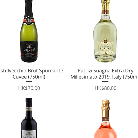
stelvecchio Brut Spumante
快速瀏覽
Patrizi Suagna Extra Dry
快速瀏覽
Cuvee (750ml)
Millesimato 2019, Italy (750ml
價格
價格
HK$70.00
HK$80.00